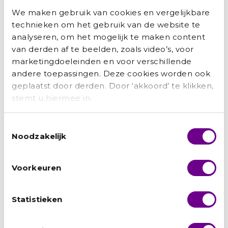
saying: don’t judge a book by its cover. I
We maken gebruik van cookies en vergelijkbare
think the majority judge either how we
technieken om het gebruik van de website te
look or where we come from. But you
analyseren, om het mogelijk te maken content
can’t judge unless you give me an
van derden af te beelden, zoals video’s, voor
opportunity to show what my abilities
marketingdoeleinden en voor verschillende
are. What I needed was one lesson. To
andere toepassingen. Deze cookies worden ook
every student who is frustrated I want
geplaatst door derden. Door ‘akkoord’ te klikken,
to say: be patient and believe that
stemt u hiermee in.
there are people who will look after
you. Seriously. In the end, chances are
Toestemmingsselectie
given.’
Noodzakelijk
Het UAF heeft Hakeem begeleid en
Voorkeuren
financieel ondersteund tijdens zijn
studie en zijn traject op weg naar werk.
Via een tip van zijn trajectbegeleider
Statistieken
vond Hakeem zijn huidige baan.