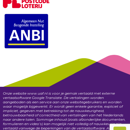
Onze website www.uaf.nl is voor je gemak vertaald met externe
vertaalsoftware Google Translate. De vertalingen worden
aangeboden als een service aan onze websitegebruikers en worden
waar mogelijk bijgewerkt. Er wordt geen enkele garantie, expliciet of
impliciet, gegeven met betrekking tot de nauwkeurigheid,
betrouwbaarheid of correctheid van vertalingen van het Nederlands
naar andere talen. Sommige inhoud (zoals afzonderlijke documenten,
formulieren en video’s) kan mogelijk niet volledig of nauwkeurig zijn
vertaald vanwege de beperkingen van de vertaalsoftware. Als je een