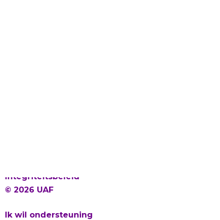
Laat gevlucht talent bloeien
Proclaimer en Cookies
Privacy
Integriteitsbeleid
© 2026 UAF
Ik wil ondersteuning