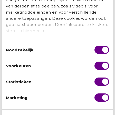
ondersteuning en maatwerktrajecten.
van derden af te beelden, zoals video’s, voor
Neem contact met ons op voor een
marketingdoeleinden en voor verschillende
kennismaking en meer informatie over
andere toepassingen. Deze cookies worden ook
de mogelijkheden en tarieven.
geplaatst door derden. Door ‘akkoord’ te klikken,
Interesse in samenwerking?
Neem
stemt u hiermee in.
contact met ons op
:
gemeente@uaf.nl
|
030 – 252 08 35
.
Toestemmingsselectie
Noodzakelijk
Voorkeuren
Statistieken
Neem vrijblijvend contact
met ons op
Marketing
We praten graag met u over de