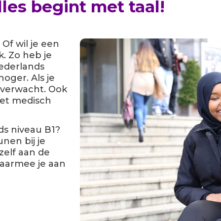
lles begint met taal!
Of wil je een
. Zo heb je
ederlands
oger. Als je
 verwacht. Ook
 het medisch
s niveau B1?
nen bij je
zelf aan de
waarmee je aan