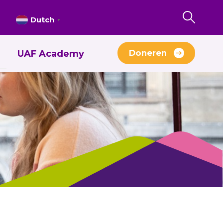
Dutch
▼
Doneren
UAF Academy