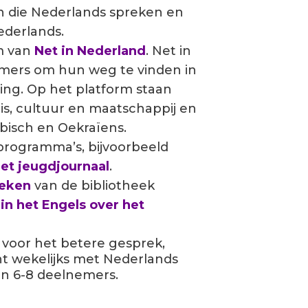
en
die Nederlands spreken
en
Nederlands
.
rm van
Net in Nederland
. Net in
mers om hun weg te vinden in
ng. Op het platform staan
is, cultuur en maatschappij en
abisch en Oekraïens.
eprogramma’s, bijvoorbeeld
et jeugdjournaal
.
oeken
van de bibliotheek
in het Engels over het
voor het betere gesprek,
ent wekelijks met Nederlands
an 6-8 deelnemers.