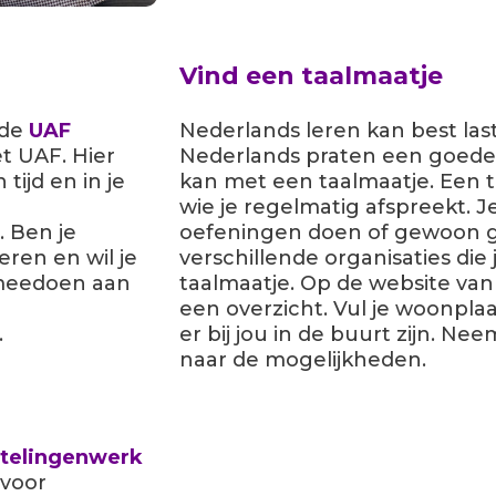
Vind een taalmaatje
 de
UAF
Nederlands leren kan best last
et UAF. Hier
Nederlands praten een goede
tijd en in je
kan met een taalmaatje. Een ta
wie je regelmatig afspreekt. J
. Ben je
oefeningen doen of gewoon gez
ren en wil je
verschillende organisaties di
 meedoen aan
taalmaatje. Op de website va
een overzicht. Vul je woonplaat
.
er bij jou in de buurt zijn. N
naar de mogelijkheden.
htelingenwerk
 voor