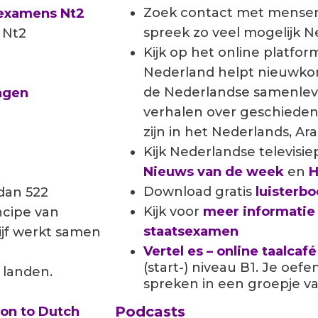
Zoek contact met mens
sexamens Nt2
spreek zo veel mogelijk 
 Nt2
Kijk op het online platfo
Nederland helpt nieuwko
de Nederlandse samenlevi
ngen
verhalen over geschieden
zijn in het Nederlands, Ar
Kijk Nederlandse televisi
Nieuws van de week
en
H
Download gratis
luisterb
dan 522
Kijk voor
meer informatie 
ncipe van
staatsexamen
ijf werkt samen
Vertel es – online taalcafé
(start-) niveau B1. Je oef
 landen.
spreken in een groepje v
Podcasts
ion to Dutch