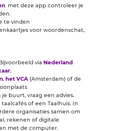
en
met
deze app controleer je
den.
e te vinden
nkaartjes
voor woordenschat
,
 Bijvoorbeeld via
Nederland
kaar
,
en
,
het VCA
(Amsterdam) of de
 woonplaats
 je buurt, vraag een advies.
taalcafés of een Taalhuis. In
rdere organisaties samen om
, rekenen of digitale
aan met de computer.