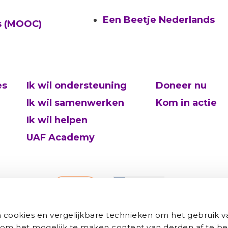
Een Beetje Nederlands
s (MOOC)
es
Ik wil ondersteuning
Doneer nu
Ik wil samenwerken
Kom in actie
Ik wil helpen
UAF Academy
cookies en vergelijkbare technieken om het gebruik v
 om het mogelijk te maken content van derden af te be