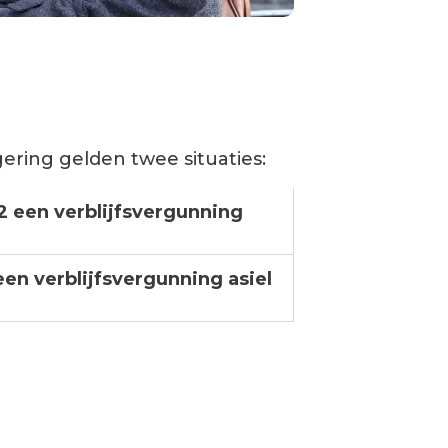
gering gelden twee situatie
s
:
22 een verblijfsvergunning
een verblijfsvergunning asiel