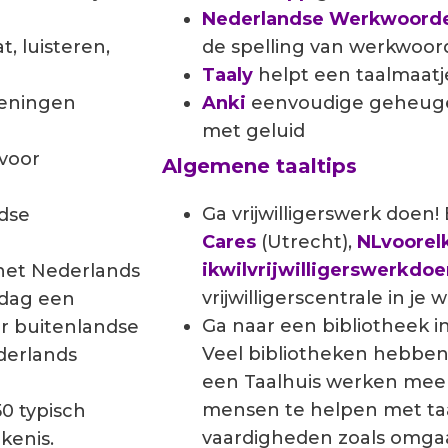
Nederlandse Werkwoord
 luisteren,
de spelling van werkwoor
Taaly
helpt
een taalmaatj
feningen
Anki
eenvoudige geheuge
met geluid
voor
Algemene taaltips
Ga vrijwilligerswerk doen!
dse
Cares
(Utrecht),
NLvoorel
ikwilvrijwilligerswerkdo
 het Nederlands
vrijwilligerscentrale in je
 dag een
Ga naar een bibliotheek in
r buitenlandse
Veel bibliotheken hebben 
derlands
een Taalhuis werken mee
mensen te helpen met taal
0 typisch
vaardigheden zoals omg
kenis.