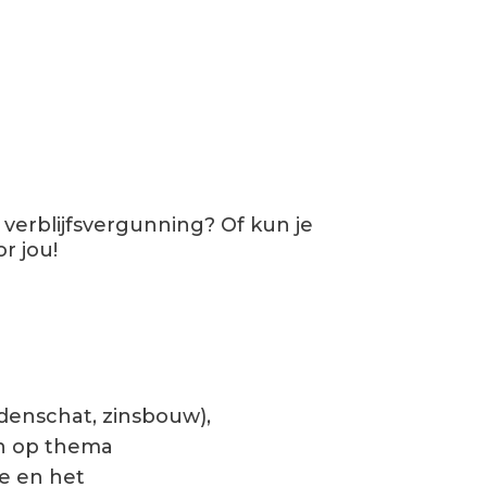
 verblijfsvergunning? Of kun je
r jou!
denschat, zinsbouw),
en
op
thema
e
en he
t