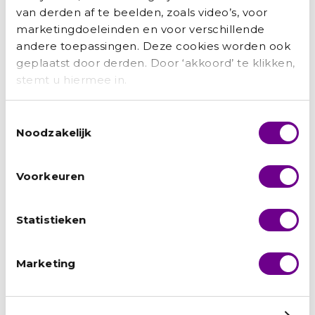
van derden af te beelden, zoals video’s, voor
marketingdoeleinden en voor verschillende
andere toepassingen. Deze cookies worden ook
geplaatst door derden. Door ‘akkoord’ te klikken,
stemt u hiermee in.
Zainab: ‘Ik wilde niet afhankelijk zijn van
anderen.’
Toestemmingsselectie
Noodzakelijk
Marianne Bakker
augustus 5, 2026
Van schooljuf in Syrië naar juf in een Nederlands
kinderdagverblijf: Zainab Brimo (45) heeft turbulente jaren
Voorkeuren
achter de rug. ‘Ik begon helemaal opnieuw, voor de
toekomst van mijn kinderen.’ Toen Zainab vijf jaar
geleden haar thuisland Syrië
Statistieken
Lees verder »
Marketing