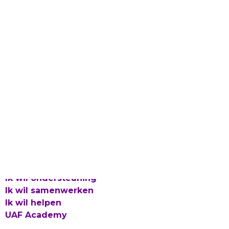
Laat gevlucht talent bloeien
Proclaimer en Cookies
Privacy
Integriteitsbeleid
© 2026 UAF
Ik wil ondersteuning
Ik wil samenwerken
Ik wil helpen
UAF Academy