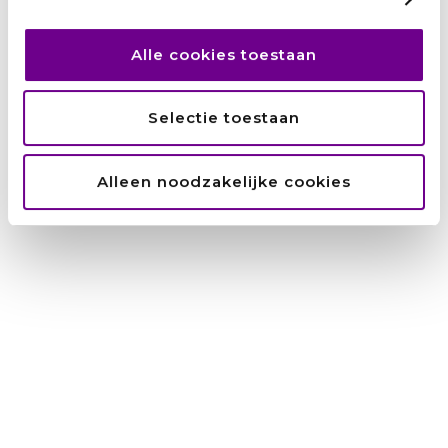
Alle cookies toestaan
Selectie toestaan
Alleen noodzakelijke cookies
Hamid: ‘Het UAF was als een engel op mijn
schouder’
Marianne Bakker
augustus 3, 2026
Van ingenieur in Kabul tot een carrière bij de Nederlandse
overheid: Hamid moest alles opnieuw opbouwen. Met
doorzettingsvermogen, scherpe keuzes,
maar ook een dikke huid, vond hij zijn weg. Met die
Lees verder »