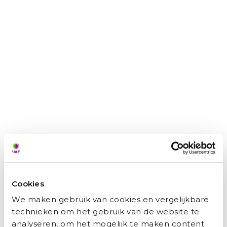
VORIGE
VOLGENDE
Donateur Marijn: ‘Ik stimuleer mensen om na te denken’
UAF-directeur Mardjan Seighali: ‘Om verder te komen hebben we mensen nodig die mógelijk willen maken’
Misschien vind je dit ook
interessant
Cookies
We maken gebruik van cookies en vergelijkbare
technieken om het gebruik van de website te
analyseren, om het mogelijk te maken content