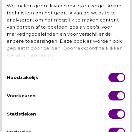
geleden haar thuisland Syrië
We maken gebruik van cookies en vergelijkbare
technieken om het gebruik van de website te
Lees verder »
analyseren, om het mogelijk te maken content
van derden af te beelden, zoals video’s, voor
marketingdoeleinden en voor verschillende
andere toepassingen. Deze cookies worden ook
geplaatst door derden. Door ‘akkoord’ te klikken,
stemt u hiermee in.
Toestemmingsselectie
Noodzakelijk
Voorkeuren
Hamid: ‘Het UAF was als een engel op mijn
schouder’
Statistieken
Marianne Bakker
augustus 3, 2026
Van ingenieur in Kabul tot een carrière bij de Nederlandse