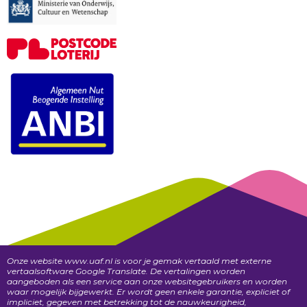
Onze website www.uaf.nl is voor je gemak vertaald met externe
vertaalsoftware Google Translate. De vertalingen worden
aangeboden als een service aan onze websitegebruikers en worden
waar mogelijk bijgewerkt. Er wordt geen enkele garantie, expliciet of
impliciet, gegeven met betrekking tot de nauwkeurigheid,