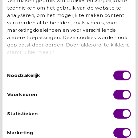
We maken gebruik van cookies en vergelijkbare
Doneer
technieken om het gebruik van de website te
analyseren, om het mogelijk te maken content
van derden af te beelden, zoals video’s, voor
marketingdoeleinden en voor verschillende
andere toepassingen. Deze cookies worden ook
geplaatst door derden. Door ‘akkoord’ te klikken,
stemt u hiermee in.
Toestemmingsselectie
VORIGE
VOLGENDE
Noodzakelijk
Gevluchte musici spelen bij Strijkkwartet Biënnale Amsterdam
Mohannad: ‘Mijn brein was mijn paspoort’
Voorkeuren
Misschien vind je dit ook
interessant
Statistieken
Marketing