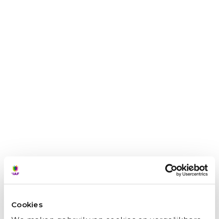
alle leerzame en creatieve momenten
die ik nu meemaak. Ik was toen vaak
met vijftig graden aan het werken in
een katoenveld. Ik heb zo veel over dit
leven gefantaseerd en nu is het
gewoon werkelijkheid geworden’.
Talent mag niet
verloren gaan
Geef gevluchte muzikanten zoals
Esmail de kans zich te ontwikkelen.
Met jouw donatie maak jij voor hen
een wereld van verschil.
Help jij vluchtelingen op weg?
Cookies