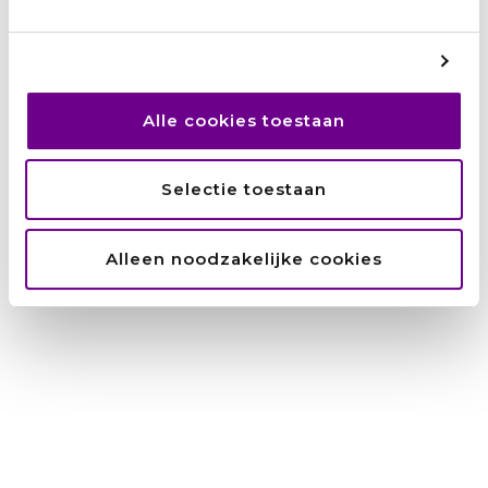
Alle cookies toestaan
Selectie toestaan
Zainab: ‘Ik wilde niet afhankelijk zijn van
Alleen noodzakelijke cookies
anderen.’
Marianne Bakker
augustus 5, 2026
Van schooljuf in Syrië naar juf in een Nederlands
kinderdagverblijf: Zainab Brimo (45) heeft turbulente jaren
achter de rug. ‘Ik begon helemaal opnieuw, voor de
toekomst van mijn kinderen.’ Toen Zainab vijf jaar
geleden haar thuisland Syrië