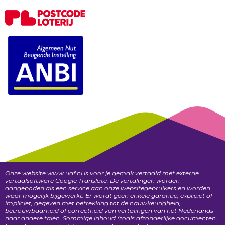
Onze website www.uaf.nl is voor je gemak vertaald met externe
vertaalsoftware Google Translate. De vertalingen worden
aangeboden als een service aan onze websitegebruikers en worden
waar mogelijk bijgewerkt. Er wordt geen enkele garantie, expliciet of
impliciet, gegeven met betrekking tot de nauwkeurigheid,
betrouwbaarheid of correctheid van vertalingen van het Nederlands
naar andere talen. Sommige inhoud (zoals afzonderlijke documenten,