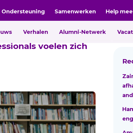
Ondersteuning
Samenwerken
Help mee
euws
Verhalen
Alumni-Netwerk
Vacat
ssionals voelen zich
Re
Zai
afh
and
Ham
eng
Aman