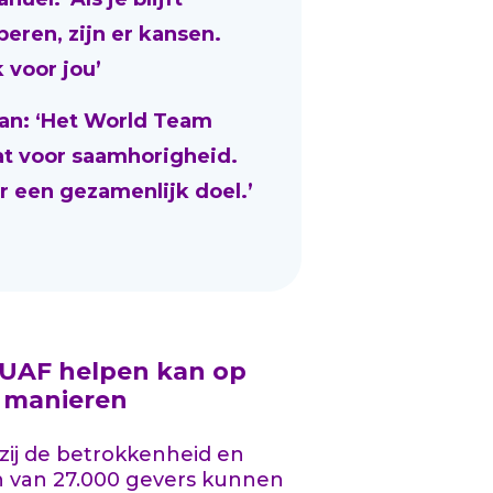
beren, zijn er kansen.
 voor jou’
an: ‘Het World Team
at voor saamhorigheid.
r een gezamenlijk doel.’
 UAF helpen kan op
l manieren
ij de betrokkenheid en
n van 27.000 gevers kunnen