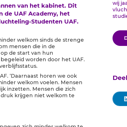
wij j
nnen van het kabinet. Dit
vluch
van de UAF Academy, het
studi
 Vluchteling-Studenten UAF.
minder welkom sinds de strenge
j om mensen die in de
 op de start van hun
e begeleid worden door het UAF.
erblijfsstatus.
UAF. ‘Daarnaast horen we ook
Deel
 minder welkom voelen. Mensen
ijk inzetten. Mensen die zich
ndruk krijgen niet welkom te
angeven zich minder welkom te