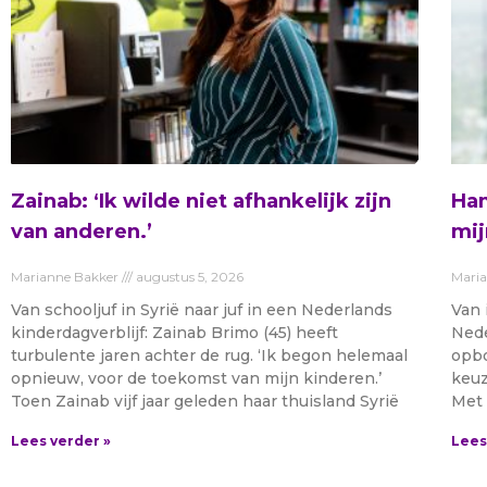
Zainab: ‘Ik wilde niet afhankelijk zijn
Ham
van anderen.’
mij
Marianne Bakker
augustus 5, 2026
Mari
Van schooljuf in Syrië naar juf in een Nederlands
Van 
kinderdagverblijf: Zainab Brimo (45) heeft
Nede
turbulente jaren achter de rug. ‘Ik begon helemaal
opbo
opnieuw, voor de toekomst van mijn kinderen.’
keuz
Toen Zainab vijf jaar geleden haar thuisland Syrië
Met 
Lees verder »
Lees