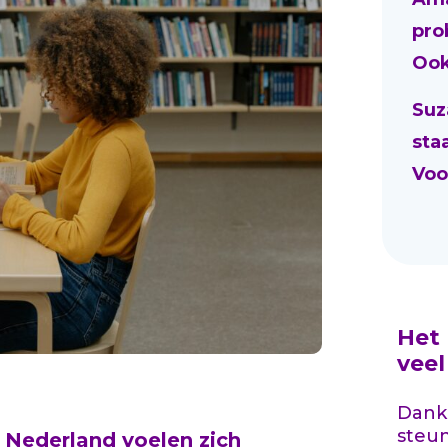
pro
Ook
Suz
sta
Voo
Het
vee
Dankz
steu
 Nederland voelen zich