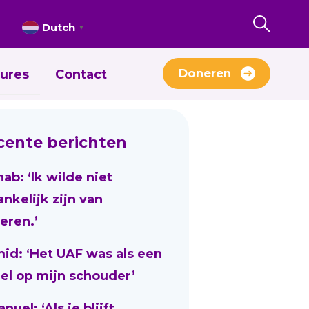
Dutch
▼
Doneren
ures
Contact
cente berichten
nab: ‘Ik wilde niet
ankelijk zijn van
eren.’
id: ‘Het UAF was als een
el op mijn schouder’
uel: ‘Als je blijft