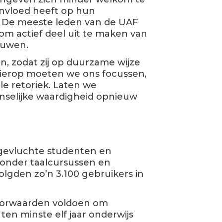
 invloed heeft op hun
. De meeste leden van de UAF
om actief deel uit te maken van
ouwen.
, zodat zij op duurzame wijze
Hierop moeten we ons focussen,
le retoriek. Laten we
selijke waardigheid opnieuw
 gevluchte studenten en
ronder taalcursussen en
volgden zo’n 3.100 gebruikers in
oorwaarden voldoen om
en minste elf jaar onderwijs