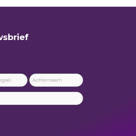
sbrief​