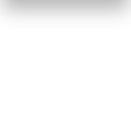
Het UAF helpen kan op
veel manieren
Dankzij de betrokkenheid en steun van
27.000 gevers kunnen wij jaarlijks
duizenden vluchtelingen begeleiden
bij studie en werk. Help jij ook mee?
Doneer