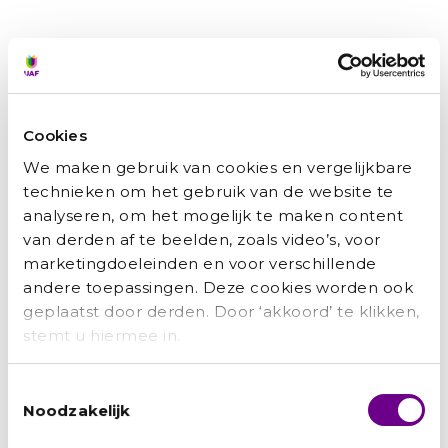
Cookies
We maken gebruik van cookies en vergelijkbare
Hamid: ‘Het UAF was als een engel op mijn
technieken om het gebruik van de website te
schouder’
analyseren, om het mogelijk te maken content
van derden af te beelden, zoals video’s, voor
Marianne Bakker
augustus 3, 2026
marketingdoeleinden en voor verschillende
andere toepassingen. Deze cookies worden ook
Van ingenieur in Kabul tot een carrière bij de Nederlandse
overheid: Hamid moest alles opnieuw opbouwen. Met
geplaatst door derden. Door ‘akkoord’ te klikken,
doorzettingsvermogen, scherpe keuzes,
stemt u hiermee in.
maar ook een dikke huid, vond hij zijn weg. Met die
Lees verder »
Toestemmingsselectie
Noodzakelijk