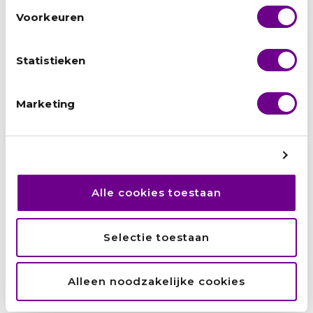
Voorkeuren
Recente berichten
Statistieken
Zainab: ‘Ik wilde niet afhankelijk
zijn van anderen.’
Marketing
Hamid: ‘Het UAF was als een
engel op mijn schouder’
Amanuel: ‘Als je blijft proberen,
Alle cookies toestaan
zijn er kansen. Ook voor jou’
Suzan: ‘Het World Team staat
Selectie toestaan
voor saamhorigheid. Voor een
gezamenlijk doel.’
Alleen noodzakelijke cookies