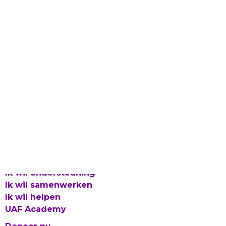
Laat gevlucht talent bloeien
Proclaimer en Cookies
Privacy
Integriteitsbeleid
© 2026 UAF
Ik wil ondersteuning
Ik wil samenwerken
Ik wil helpen
UAF Academy