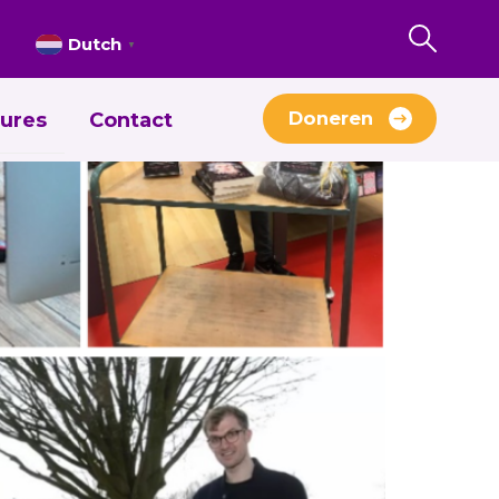
Dutch
▼
Doneren
ures
Contact