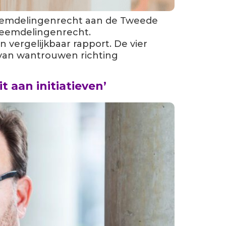
eemdelingenrecht aan de Tweede
vreemdelingenrecht.
vergelijkbaar rapport. De vier
e van wantrouwen richting
t aan initiatieven’