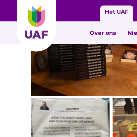
Eén jaar ‘Tot op de dag’ (en 
Het UAF
Over ons
Ni