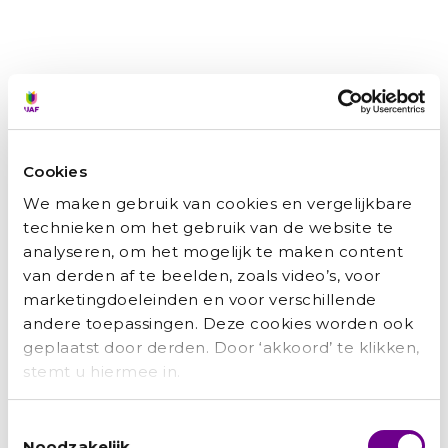
slaapkamer en een woonkamer. Zodra
ik 28 jaar ben moet ik uit de woning.
Dat is over drieëneenhalf jaar. Daar
maak ik me zorgen over, want het zal
niet makkelijk worden om iets anders te
vinden. Misschien ga ik zelf wel iets
bouwen.’
Cookies
We maken gebruik van cookies en vergelijkbare
technieken om het gebruik van de website te
analyseren, om het mogelijk te maken content
Talent mag niet
van derden af te beelden, zoals video’s, voor
verloren gaan
marketingdoeleinden en voor verschillende
andere toepassingen. Deze cookies worden ook
Geef gevluchte professionals zoals
geplaatst door derden. Door ‘akkoord’ te klikken,
Baraa de kans zich te ontwikkelen.
stemt u hiermee in.
Met jouw donatie maak jij voor hen
een wereld van verschil.
Toestemmingsselectie
Help jij vluchtelingen op weg?
Noodzakelijk