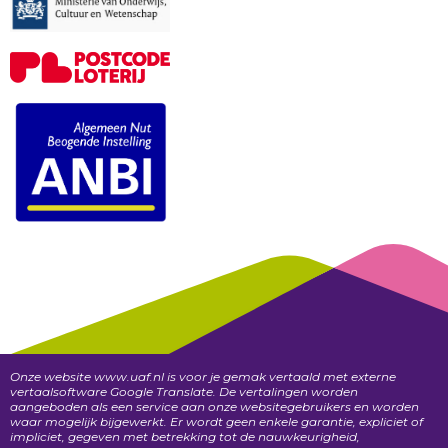
Onze website www.uaf.nl is voor je gemak vertaald met externe
vertaalsoftware Google Translate. De vertalingen worden
aangeboden als een service aan onze websitegebruikers en worden
waar mogelijk bijgewerkt. Er wordt geen enkele garantie, expliciet of
impliciet, gegeven met betrekking tot de nauwkeurigheid,