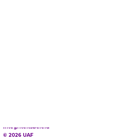
Laat gevlucht talent bloeien
Proclaimer en Cookies
Privacy
Integriteitsbeleid
© 2026 UAF