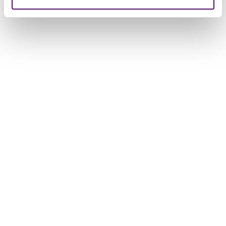
Zainab: ‘Ik wilde niet afhankelijk zijn van
anderen.’
Marianne Bakker
augustus 5, 2026
Van schooljuf in Syrië naar juf in een Nederlands
kinderdagverblijf: Zainab Brimo (45) heeft turbulente jaren
achter de rug. ‘Ik begon helemaal opnieuw, voor de
toekomst van mijn kinderen.’ Toen Zainab vijf jaar