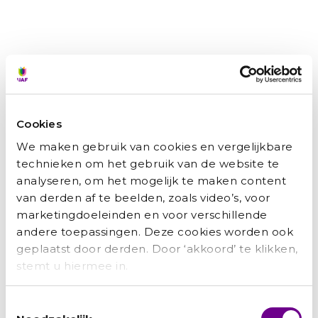
Lees verder »
Recente berichten
Cookies
Zainab: ‘Ik wilde niet afhankelijk
We maken gebruik van cookies en vergelijkbare
zijn van anderen.’
technieken om het gebruik van de website te
analyseren, om het mogelijk te maken content
Hamid: ‘Het UAF was als een
van derden af te beelden, zoals video’s, voor
engel op mijn schouder’
marketingdoeleinden en voor verschillende
andere toepassingen. Deze cookies worden ook
Amanuel: ‘Als je blijft proberen,
geplaatst door derden. Door ‘akkoord’ te klikken,
zijn er kansen. Ook voor jou’
stemt u hiermee in.
Suzan: ‘Het World Team staat
Toestemmingsselectie
voor saamhorigheid. Voor een