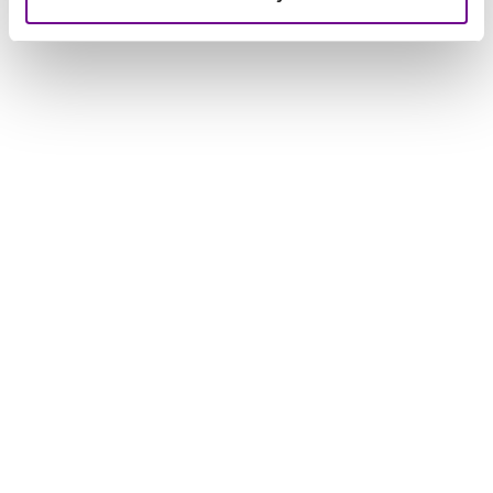
Deel dit artikel via:
Mis helemaal niets, schrijf je in
voor onze nieuwsbrief​