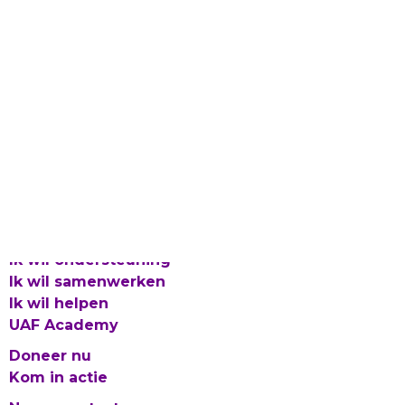
Laat gevlucht talent bloeien
Proclaimer en Cookies
Privacy
Integriteitsbeleid
© 2026 UAF
Ik wil ondersteuning
Ik wil samenwerken
Ik wil helpen
UAF Academy
Doneer nu
Kom in actie