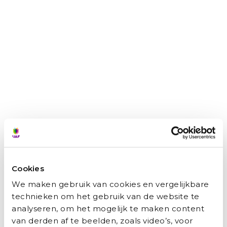
Zainab: ‘Ik wilde niet afhankelijk zijn van
anderen.’
Marianne Bakker
augustus 5, 2026
Van schooljuf in Syrië naar juf in een Nederlands
kinderdagverblijf: Zainab Brimo (45) heeft turbulente jaren
achter de rug. ‘Ik begon helemaal opnieuw, voor de
toekomst van mijn kinderen.’ Toen Zainab vijf jaar
geleden haar thuisland Syrië
Lees verder »
Cookies
We maken gebruik van cookies en vergelijkbare
technieken om het gebruik van de website te
analyseren, om het mogelijk te maken content
van derden af te beelden, zoals video’s, voor