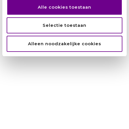
Alle cookies toestaan
Zainab: ‘Ik wilde niet afhankelijk
zijn van anderen.’
Selectie toestaan
Hamid: ‘Het UAF was als een
Alleen noodzakelijke cookies
engel op mijn schouder’
Amanuel: ‘Als je blijft proberen,
zijn er kansen. Ook voor jou’
Suzan: ‘Het World Team staat
voor saamhorigheid. Voor een
gezamenlijk doel.’