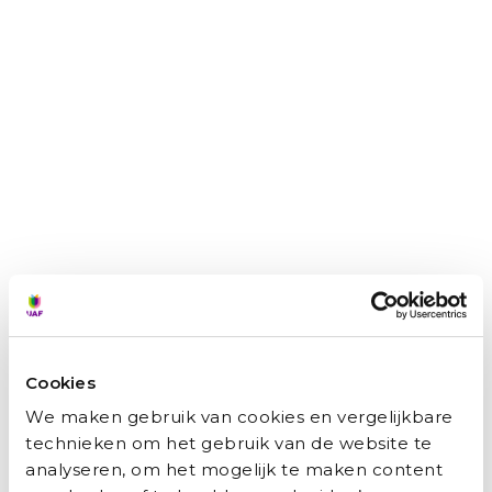
Hamid: ‘Het UAF was als een engel op mijn
schouder’
Marianne Bakker
augustus 3, 2026
Van ingenieur in Kabul tot een carrière bij de Nederlandse
overheid: Hamid moest alles opnieuw opbouwen. Met
doorzettingsvermogen, scherpe keuzes,
maar ook een dikke huid, vond hij zijn weg. Met die
Cookies
Lees verder »
We maken gebruik van cookies en vergelijkbare
technieken om het gebruik van de website te
analyseren, om het mogelijk te maken content