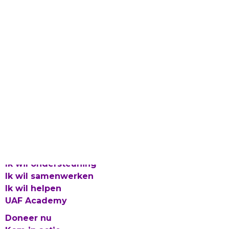
Laat gevlucht talent bloeien
Proclaimer en Cookies
Privacy
Integriteitsbeleid
© 2026 UAF
Ik wil ondersteuning
Ik wil samenwerken
Ik wil helpen
UAF Academy
Doneer nu