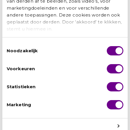
van derden af te beelden, zoals video’s, voor
Recente berichten
marketingdoeleinden en voor verschillende
andere toepassingen. Deze cookies worden ook
Zainab: ‘Ik wilde niet afhankelijk
geplaatst door derden. Door ‘akkoord’ te klikken,
stemt u hiermee in.
zijn van anderen.’
Hamid: ‘Het UAF was als een
Toestemmingsselectie
Noodzakelijk
engel op mijn schouder’
Amanuel: ‘Als je blijft proberen,
Voorkeuren
zijn er kansen. Ook voor jou’
Statistieken
Suzan: ‘Het World Team staat
voor saamhorigheid. Voor een
Marketing
gezamenlijk doel.’