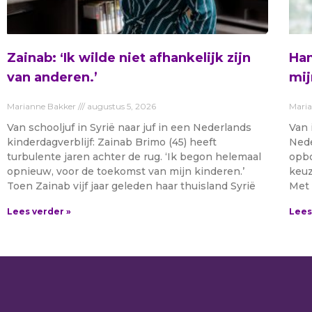
Zainab: ‘Ik wilde niet afhankelijk zijn
Ham
van anderen.’
mij
Marianne Bakker
augustus 5, 2026
Mari
Van schooljuf in Syrië naar juf in een Nederlands
Van 
kinderdagverblijf: Zainab Brimo (45) heeft
Nede
turbulente jaren achter de rug. ‘Ik begon helemaal
opbo
opnieuw, voor de toekomst van mijn kinderen.’
keuz
Toen Zainab vijf jaar geleden haar thuisland Syrië
Met 
Lees verder »
Lees