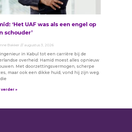
id: ‘Het UAF was als een engel op
n schouder’
anne Bakker
augustus 3, 2026
ingenieur in Kabul tot een carrière bij de
rlandse overheid: Hamid moest alles opnieuw
uwen. Met doorzettingsvermogen, scherpe
es, maar ook een dikke huid, vond hij zijn weg.
die
 verder »