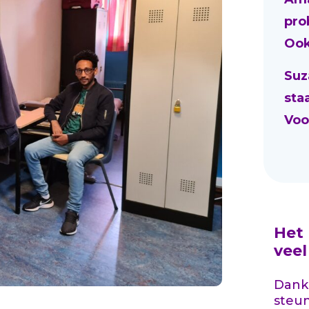
pro
Ook
Suz
sta
Voo
Het
vee
Dankz
steu