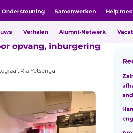
Ondersteuning
Samenwerken
Help mee
euws
Verhalen
Alumni-Netwerk
Vacat
oor opvang, inburgering
Re
tograaf: Ria Yetsenga
Zai
afh
and
Ham
eng
Aman