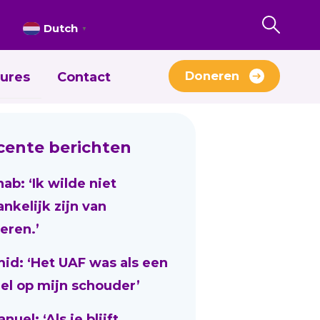
Dutch
▼
Doneren
ures
Contact
cente berichten
nab: ‘Ik wilde niet
ankelijk zijn van
eren.’
id: ‘Het UAF was als een
el op mijn schouder’
uel: ‘Als je blijft