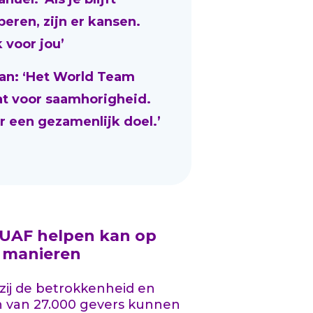
beren, zijn er kansen.
 voor jou’
an: ‘Het World Team
at voor saamhorigheid.
r een gezamenlijk doel.’
 UAF helpen kan op
l manieren
ij de betrokkenheid en
n van 27.000 gevers kunnen