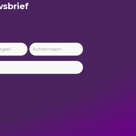
sbrief​