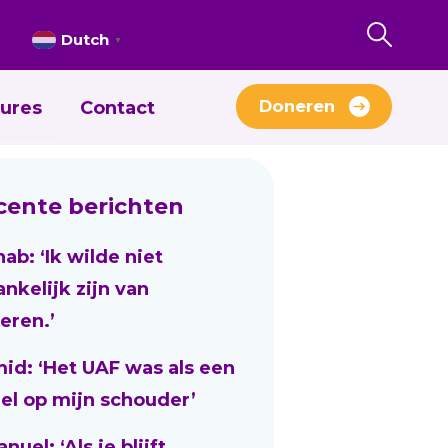
Dutch
▼
Doneren
ures
Contact
cente berichten
nab: ‘Ik wilde niet
ankelijk zijn van
eren.’
id: ‘Het UAF was als een
el op mijn schouder’
uel: ‘Als je blijft