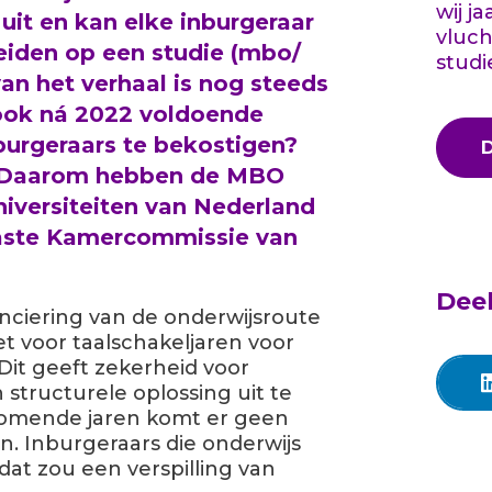
wij j
uit
en
kan elke inburgeraar
vluch
eiden
op een
studie
(mbo
/
studi
van het verhaal
is nog
steeds
ok ná 2022
voldoende
burgeraars
te bekostigen?
Daarom hebben d
e MBO
iversiteiten van Nederland
aste Kamercommissie van
Deel
anciering van de onderwijsroute
et voor taalschakeljaren voor
Dit geeft zekerheid voor
structurele oplossing uit te
komende jaren komt er geen
n. Inburgeraars die onderwijs
dat zou een verspilling van