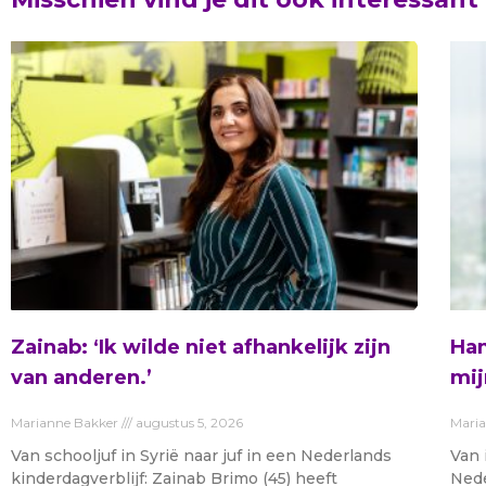
Zainab: ‘Ik wilde niet afhankelijk zijn
Ham
van anderen.’
mij
Marianne Bakker
augustus 5, 2026
Mari
Van schooljuf in Syrië naar juf in een Nederlands
Van 
kinderdagverblijf: Zainab Brimo (45) heeft
Nede