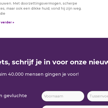
uwen. Met doorzettingsvermogen, scherpe
es, maar ook een dikke huid, vond hij zijn weg.
die
 verder »
s, schrijf je in voor onze nieuw
im 40.000 mensen gingen je voor!
an gevluchte