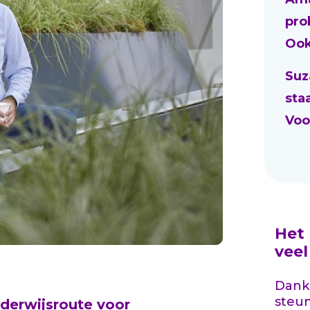
pro
Ook
Suz
sta
Voo
Het
vee
Dankz
steu
nderwijsroute voor