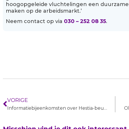
hoogopgeleide vluchtelingen een duurzame 
maken op de arbeidsmarkt.’
Neem contact op via
030 – 252 08 35
.
VORIGE
Informatiebijeenkomsten over Hestia-beurs voor gevluchte academici
Misschien vind je dit ook interessant