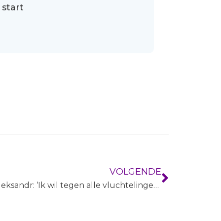
start
VOLGENDE
Oleksandr: ‘Ik wil tegen alle vluchtelingen zeggen dat je nooit mag opgeven’