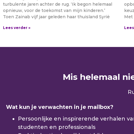
turbulente jaren achter de rug. ‘Ik begon helemaal
opbo
opnieuw, voor de toekomst van mijn kinderen.’
keuz
Toen Zainab vijf jaar geleden haar thuisland Syrië
Met 
Lees verder »
Lees
Mis helemaal niet
Ru
Wat kun je verwachten in je mailbox?
Persoonlijke en inspirerende verhalen v
studenten en professionals