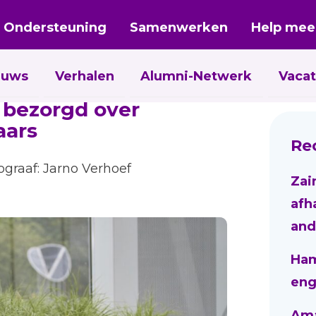
Ondersteuning
Samenwerken
Help mee
euws
Verhalen
Alumni-Netwerk
Vacat
 bezorgd over
aars
Re
ograaf: Jarno Verhoef
Zai
afh
and
Ham
eng
Aman