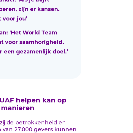
beren, zijn er kansen.
 voor jou’
an: ‘Het World Team
at voor saamhorigheid.
r een gezamenlijk doel.’
 UAF helpen kan op
l manieren
ij de betrokkenheid en
n van 27.000 gevers kunnen