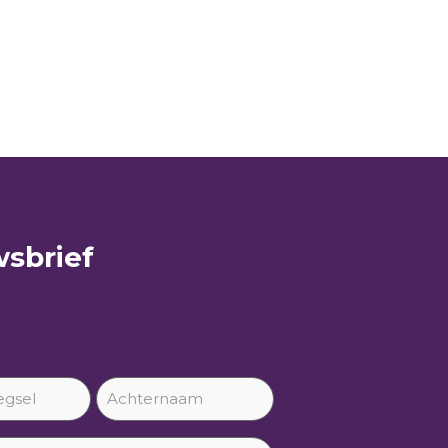
sbrief​