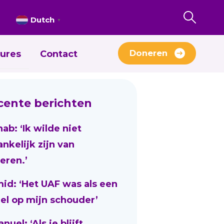
Dutch
▼
Doneren
ures
Contact
cente berichten
nab: ‘Ik wilde niet
ankelijk zijn van
eren.’
id: ‘Het UAF was als een
el op mijn schouder’
uel: ‘Als je blijft