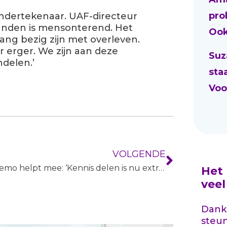
pro
ondertekenaar. UAF-
directeur
ilanden is mensonterend. Het
Ook
 lang bezig zijn met overleven.
r erger. We zijn aan deze
Suz
delen.’
sta
Voo
VOLGENDE
Memo helpt mee: ‘Kennis delen is nu extra belangrijk’
Het
vee
Dankz
steu