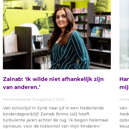
Zainab: ‘Ik wilde niet afhankelijk zijn
Ham
van anderen.’
mij
Marianne Bakker
augustus 5, 2026
Mari
Van schooljuf in Syrië naar juf in een Nederlands
Van 
kinderdagverblijf: Zainab Brimo (45) heeft
Nede
turbulente jaren achter de rug. ‘Ik begon helemaal
opbo
opnieuw, voor de toekomst van mijn kinderen.’
keuz