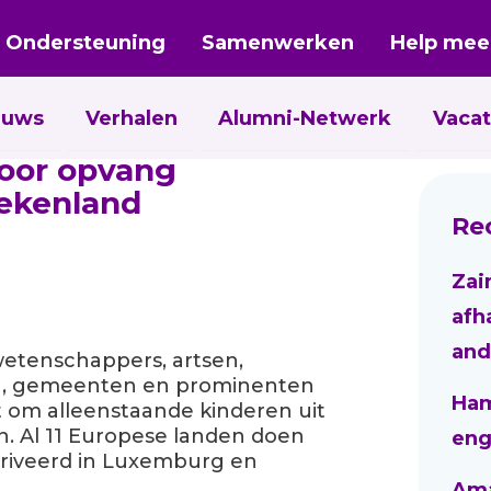
Ondersteuning
Samenwerken
Help mee
euws
Verhalen
Alumni-Netwerk
Vacat
voor opvang
iekenland
Re
Zai
afh
and
 wetenschappers, artsen,
n, gemeenten en prominenten
Ham
 om alleenstaande kinderen uit
. Al 11 Europese landen doen
eng
rriveerd in Luxemburg en
Aman