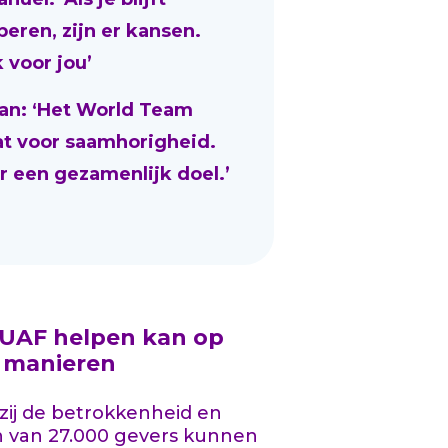
beren, zijn er kansen.
 voor jou’
an: ‘Het World Team
at voor saamhorigheid.
r een gezamenlijk doel.’
 UAF helpen kan op
l manieren
ij de betrokkenheid en
n van 27.000 gevers kunnen