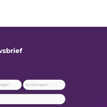
sbrief​