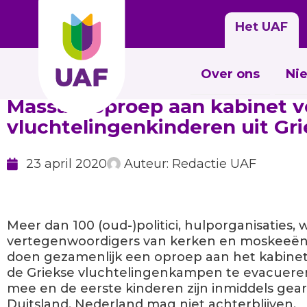
Het UAF
Over ons
Ni
Massale oproep aan kabinet 
vluchtelingenkinderen uit Gr
23 april 2020
Auteur:
Redactie UAF
Meer dan 100 (oud-)politici, hulporganisaties,
vertegenwoordigers van kerken en moskeeë
doen gezamenlijk een oproep aan het kabinet
de Griekse vluchtelingenkampen te evacueren
mee en de eerste kinderen zijn inmiddels gea
Duitsland. Nederland mag niet achterblijven.