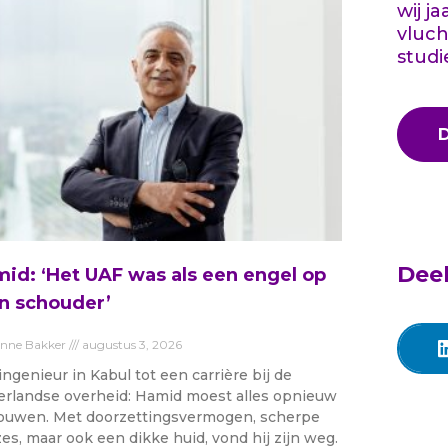
wij j
vluch
studi
Deel
id: ‘Het UAF was als een engel op
n schouder’
anne Bakker
augustus 3, 2026
ingenieur in Kabul tot een carrière bij de
rlandse overheid: Hamid moest alles opnieuw
uwen. Met doorzettingsvermogen, scherpe
es, maar ook een dikke huid, vond hij zijn weg.