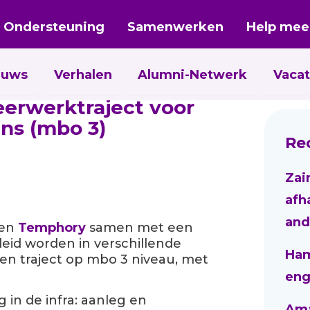
Ondersteuning
Samenwerken
Help mee
euws
Verhalen
Alumni-Netwerk
Vacat
eerwerktraject voor
ans (mbo 3)
Re
Zai
afh
and
 en
Temphory
samen met een
eid worden in verschillende
Ham
een traject op mbo 3 niveau, met
eng
g in de
infra
: aanleg en
Aman