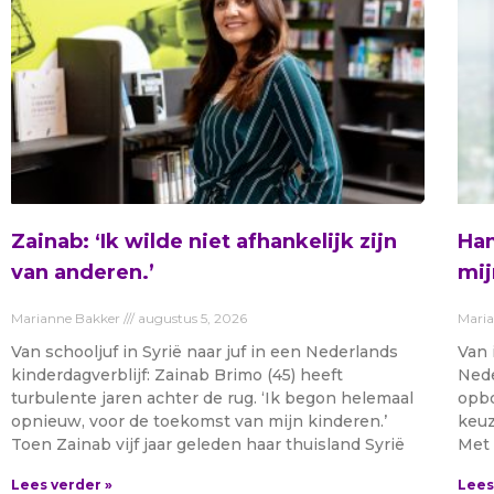
Zainab: ‘Ik wilde niet afhankelijk zijn
Ham
van anderen.’
mij
Marianne Bakker
augustus 5, 2026
Mari
Van schooljuf in Syrië naar juf in een Nederlands
Van 
kinderdagverblijf: Zainab Brimo (45) heeft
Nede
turbulente jaren achter de rug. ‘Ik begon helemaal
opbo
opnieuw, voor de toekomst van mijn kinderen.’
keuz
Toen Zainab vijf jaar geleden haar thuisland Syrië
Met 
Lees verder »
Lees