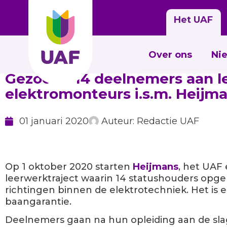
Het UAF
Over ons
Ni
Gezocht: 14 deelnemers aan l
elektromonteurs i.s.m. Heijm
01 januari 2020
Auteur:
Redactie UAF
Op 1 oktober 2020 starten
Heijmans
, het UAF
leerwerktraject waarin 14 statushouders opgel
richtingen binnen de elektrotechniek. Het is 
baangarantie.
Deelnemers gaan na hun opleiding aan de sla