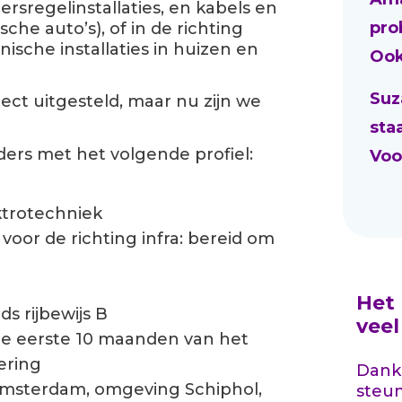
sregelinstallaties, en kabels en
pro
sche auto’s), of in de richting
ische installaties in huizen en
Ook
Suz
ject uitgesteld, maar nu zijn we
sta
ers met het volgende profiel:
Voo
ktrotechniek
voor de richting infra: bereid om
Het
s rijbewijs B
vee
 eerste 10 maanden van het
ering
Dankz
Amsterdam, omgeving Schiphol,
steu