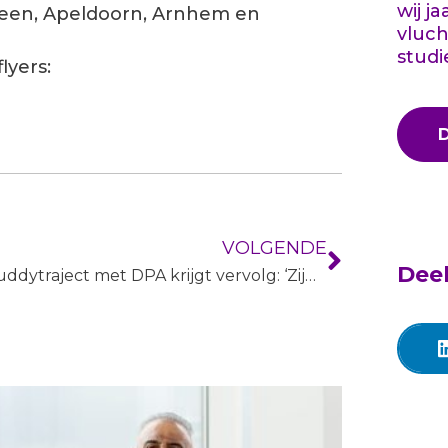
wij j
leen, Apeldoorn, Arnhem en
vluch
studi
lyers:
VOLGENDE
Deel
Buddytraject met DPA krijgt vervolg: ‘Zijn motivatie en kracht maakten indruk’