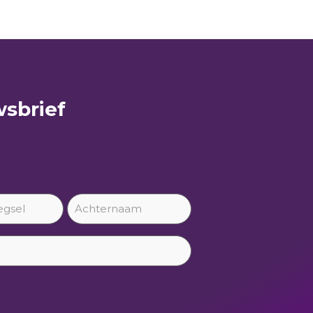
sbrief​