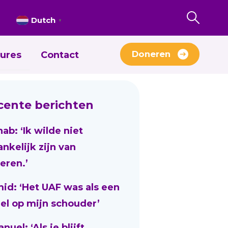
Dutch
▼
Doneren
ures
Contact
cente berichten
nab: ‘Ik wilde niet
ankelijk zijn van
eren.’
id: ‘Het UAF was als een
el op mijn schouder’
uel: ‘Als je blijft