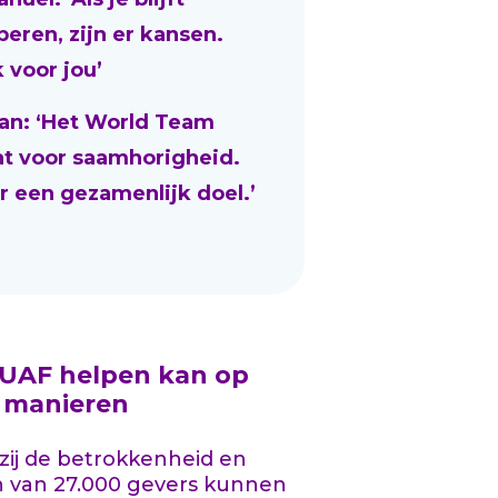
beren, zijn er kansen.
 voor jou’
an: ‘Het World Team
at voor saamhorigheid.
r een gezamenlijk doel.’
 UAF helpen kan op
l manieren
ij de betrokkenheid en
n van 27.000 gevers kunnen