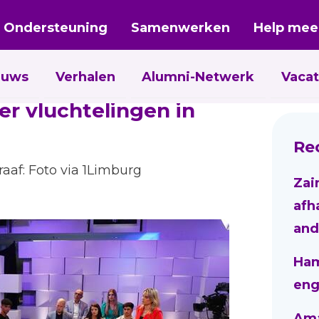
Ondersteuning
Samenwerken
Help mee
euws
Verhalen
Alumni-Netwerk
Vacat
r vluchtelingen in
Re
raaf: Foto via 1Limburg
Zai
afh
and
Ham
eng
Aman