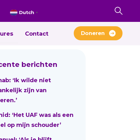
Dutch
▼
Doneren
ures
Contact
cente berichten
nab: ‘Ik wilde niet
ankelijk zijn van
eren.’
id: ‘Het UAF was als een
el op mijn schouder’
uel: ‘Als je blijft