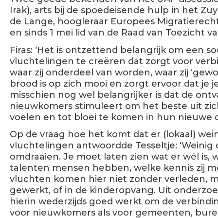
Irak), arts bij de spoedeisende hulp in het Zu
de Lange, hoogleraar Europees Migratierecht
en sinds 1 mei lid van de Raad van Toezicht v
Firas: ‘Het is ontzettend belangrijk om een 
vluchtelingen te creëren dat zorgt voor ve
waar zij onderdeel van worden, waar zij ‘gewo
brood is op zich mooi en zorgt ervoor dat je j
misschien nog wel belangrijker is dat de 
nieuwkomers stimuleert om het beste uit zichz
voelen en tot bloei te komen in hun nieuwe 
Op de vraag hoe het komt dat er (lokaal) wein
vluchtelingen antwoordde Tesseltje: ‘Weinig d
omdraaien. Je moet laten zien wat er wél is,
talenten mensen hebben, welke kennis zij 
vluchten komen hier niet zonder verleden, m
gewerkt, of in de kinderopvang. Uit onderzoe
hierin wederzijds goed werkt om de verbindi
voor nieuwkomers als voor gemeenten, bure