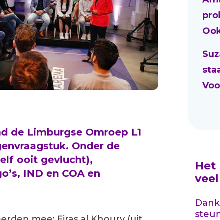
pro
Ook
Suz
sta
Voo
nd de
Limburgse Omroep L1
ngenvraagstuk
.
Onder de
lf ooit gevlucht),
Het
go
’
s
, IND
en COA
en
vee
Dankz
steu
rden mee: Firas al Khoury (uit