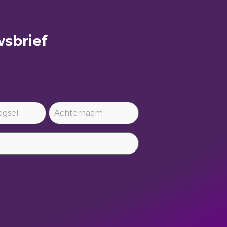
sbrief​