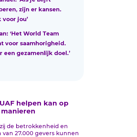
beren, zijn er kansen.
 voor jou’
an: ‘Het World Team
at voor saamhorigheid.
r een gezamenlijk doel.’
 UAF helpen kan op
l manieren
ij de betrokkenheid en
n van 27.000 gevers kunnen