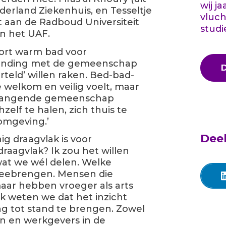
wij j
yderland Ziekenhuis, en Tesseltje
vluch
 aan de Radboud Universiteit
studi
an het UAF.
soort warm bad voor
rbinding met de gemeenschap
rteld’ willen raken. Bed-bad-
e welkom en veilig voelt, maar
ontvangende gemeenschap
elf te halen, zich thuis te
omgeving.’
Deel
ig draagvlak is voor
raagvlak? Ik zou het willen
 wat we wél delen. Welke
meebrengen. Mensen die
aar hebben vroeger als arts
k weten we dat het inzicht
ng tot stand te brengen. Zowel
n en werkgevers in de