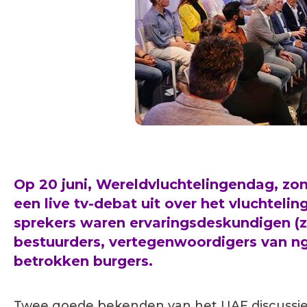
Op 20 juni,
Wereldvluchtelingendag
,
zo
een live tv-debat uit
over
het vluchteli
sprekers waren
ervaringsdeskundigen (ze
bestuurders,
vertegenwoordigers van
n
betrokken
burgers
.
Twee goede bekenden van het UAF discussiee