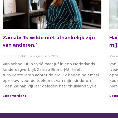
Zainab: ‘Ik wilde niet afhankelijk zijn
Ham
van anderen.’
mij
Marianne Bakker
augustus 5, 2026
Mari
Van schooljuf in Syrië naar juf in een Nederlands
Van 
kinderdagverblijf: Zainab Brimo (45) heeft
Nede
turbulente jaren achter de rug. ‘Ik begon helemaal
opbo
opnieuw, voor de toekomst van mijn kinderen.’
keuz
Toen Zainab vijf jaar geleden haar thuisland Syrië
Met 
Lees verder »
Lees