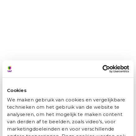
specialiseren, zodat ik ook moeilijke
casussen kan behandelen. Op de lange
termijn wil ik een eigen praktijk.’ Met zijn
broer? Hamzah lacht: ‘Ik heb de
gedachte al wel met hem gedeeld, maar
hij werkt als tandarts in Duitsland. Daar wil
ik niet naartoe, want dan moet ik wéér
een taal leren. Ik ben gelukkig in
Nederland en vind het Nederlands mooier
dan het Duits. De vraag is dus of hij naar
Nederland wil verhuizen.’
Interview: Job Hulsman
Cookies
Fotografie: Suzanne Blanchard
We maken gebruik van cookies en vergelijkbare
technieken om het gebruik van de website te
analyseren, om het mogelijk te maken content
van derden af te beelden, zoals video’s, voor
marketingdoeleinden en voor verschillende
VORIGE
VOLGENDE