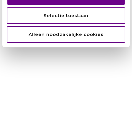
anderen.’
Selectie toestaan
Marianne Bakker
augustus 5, 2026
Van schooljuf in Syrië naar juf in een Nederlands
kinderdagverblijf: Zainab Brimo (45) heeft turbulente jaren
Alleen noodzakelijke cookies
achter de rug. ‘Ik begon helemaal opnieuw, voor de
toekomst van mijn kinderen.’ Toen Zainab vijf jaar
geleden haar thuisland Syrië
Lees verder »