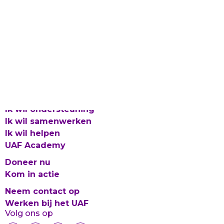
Laat gevlucht talent bloeien
Proclaimer en Cookies
Privacy
Integriteitsbeleid
© 2026 UAF
Ik wil ondersteuning
Ik wil samenwerken
Ik wil helpen
UAF Academy
Doneer nu
Kom in actie
Neem contact op
Werken bij het UAF
Volg ons op