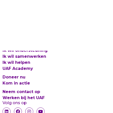
Laat gevlucht talent bloeien
Proclaimer en Cookies
Privacy
Integriteitsbeleid
© 2026 UAF
Ik wil ondersteuning
Ik wil samenwerken
Ik wil helpen
UAF Academy
Doneer nu
Kom in actie
Neem contact op
Werken bij het UAF
Volg ons op