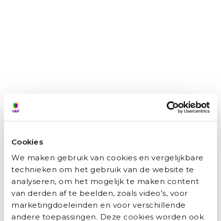
Ahmad (verpleegkundige) helpt mee: ‘De druk is hoog’
Ahmed helpt mee: ‘Er is een tekort aan personeel, dus mijn bijdrage is cruciaal’
Misschien vind je dit ook
interessant
Cookies
We maken gebruik van cookies en vergelijkbare
technieken om het gebruik van de website te
analyseren, om het mogelijk te maken content
van derden af te beelden, zoals video’s, voor
marketingdoeleinden en voor verschillende
Zainab: ‘Ik wilde niet afhankelijk zijn van
andere toepassingen. Deze cookies worden ook