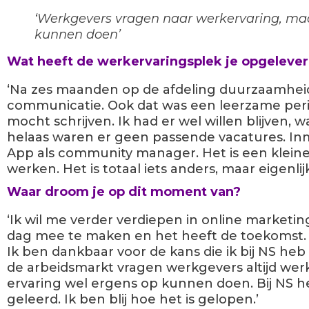
‘Werkgevers vragen naar werkervaring, maa
kunnen doen’
Wat heeft de werkervaringsplek je opgeleve
‘Na zes maanden op de afdeling duurzaamheid
communicatie. Ook dat was een leerzame period
mocht schrijven. Ik had er wel willen blijven, w
helaas waren er geen passende vacatures. Inm
App als community manager. Het is een klein
werken. Het is totaal iets anders, maar eigenlijk
Waar droom je op dit moment van?
‘Ik wil me verder verdiepen in online marketing
dag mee te maken en het heeft de toekomst. V
Ik ben dankbaar voor de kans die ik bij NS h
de arbeidsmarkt vragen werkgevers altijd werk
ervaring wel ergens op kunnen doen. Bij NS h
geleerd. Ik ben blij hoe het is gelopen.’