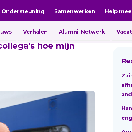
Ondersteuning
Samenwerken
Help mee
euws
Verhalen
Alumni-Netwerk
Vacat
ollega’s hoe mijn
Re
Zai
afh
and
Ham
eng
Aman