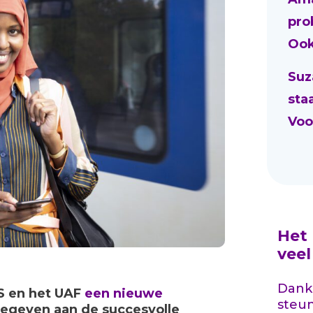
pro
Ook
Suz
sta
Voo
Het
vee
Dankz
S en het UAF
een nieuwe
steu
gegeven aan de succesvolle