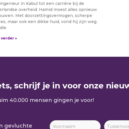
ingenieur in Kabul tot een carrière bij de
rlandse overheid: Hamid moest alles opnieuw
uwen. Met doorzettingsvermogen, scherpe
es, maar ook een dikke huid, vond hij zijn weg.
die
 verder »
s, schrijf je in voor onze nieuw
im 40.000 mensen gingen je voor!
an gevluchte