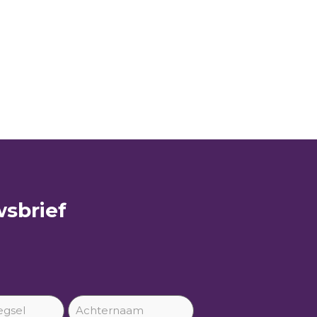
sbrief​