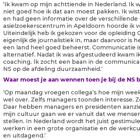
‘Ik kwam op mijn achttiende in Nederland. Ik 
niet goed hoe ik dat aan moest pakken. Ik wis
en had geen informatie over de verschillende 
asielzoekerscentrum in Apeldoorn hoorde ik v
Uiteindelijk heb ik gekozen voor de opleidin
eigenlijk de journalistiek in, maar daarvoor is h
een land heel goed beheerst. Communicatie i
alternatief. Nadat ik was afgestudeerd kwam ik
coaching. Ik zocht een baan in de communicati
NS op de afdeling duurzaamheid.’
Waar moest je aan wennen toen je bij de NS 
‘Op maandag vroegen collega’s hoe mijn week
wel over. Zelfs managers toonden interesse. Zo
Daar hebben managers en presidenten aanzien.
mijn cultuur gaan we er vanuit dat we mensen 
stellen. In Nederland wordt het juist gestimul
werken in een grote organisatie en de werkcu
en uitdagend.’