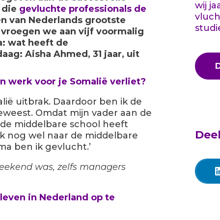
wij j
 die
gevluchte professionals de
vluch
en van Nederlands grootste
studi
 vroegen we aan vijf voormalig
: wat heeft de
aag: Aisha Ahmed, 31 jaar, uit
n werk voor je Somalië verliet?
lië uitbrak. Daardoor ben ik de
geweest. Omdat mijn vader aan de
 de middelbare school heeft
Deel
ik nog wel naar de middelbare
ma ben ik gevlucht.’
eekend was, zelfs managers
leven in Nederland op te