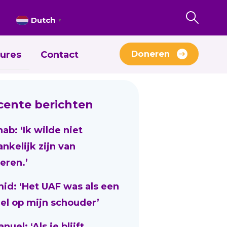
Dutch
▼
Doneren
ures
Contact
cente berichten
nab: ‘Ik wilde niet
ankelijk zijn van
eren.’
id: ‘Het UAF was als een
el op mijn schouder’
uel: ‘Als je blijft