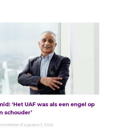
id: ‘Het UAF was als een engel op
n schouder’
anne Bakker
augustus 3, 2026