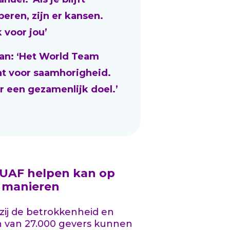
beren, zijn er kansen.
 voor jou’
an: ‘Het World Team
at voor saamhorigheid.
r een gezamenlijk doel.’
 UAF helpen kan op
l manieren
ij de betrokkenheid en
n van 27.000 gevers kunnen