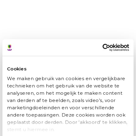
Hamid: ‘Het UAF was als een engel op mijn
schouder’
Marianne Bakker
augustus 3, 2026
Van ingenieur in Kabul tot een carrière bij de Nederlandse
overheid: Hamid moest alles opnieuw opbouwen. Met
doorzettingsvermogen, scherpe keuzes,
maar ook een dikke huid, vond hij zijn weg. Met die
Lees verder »
Cookies
We maken gebruik van cookies en vergelijkbare
technieken om het gebruik van de website te
Recente berichten
analyseren, om het mogelijk te maken content
van derden af te beelden, zoals video’s, voor
marketingdoeleinden en voor verschillende
Zainab: ‘Ik wilde niet afhankelijk
andere toepassingen. Deze cookies worden ook
zijn van anderen.’
geplaatst door derden. Door ‘akkoord’ te klikken,
stemt u hiermee in.
Hamid: ‘Het UAF was als een