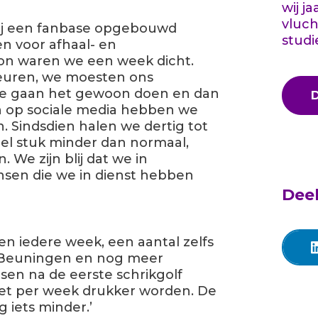
wij j
vluch
wij een fanbase opgebouwd
studi
en voor afhaal- en
gon waren we een week dicht.
ebeuren, we moesten ons
 “We gaan het gewoon doen en dan
en op sociale media hebben we
. Sindsdien halen we dertig tot
eel stuk minder dan normaal,
. We zijn blij dat we in
nsen die we in dienst hebben
Deel
n iedere week, een aantal zelfs
, Beuningen en nog meer
en na de eerste schrikgolf
t per week drukker worden. De
 iets minder.’