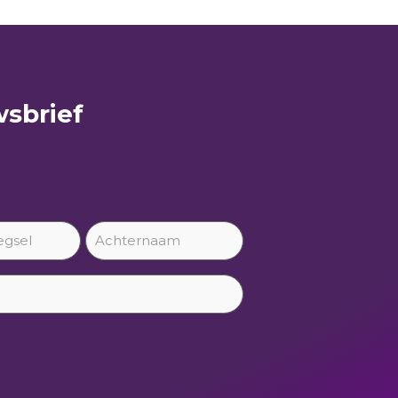
sbrief​