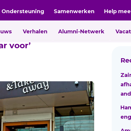
Ondersteuning
Samenwerken
Help mee
euws
Verhalen
Alumni-Netwerk
Vacat
ar voor’
Re
Zai
afh
and
Ham
eng
Aman