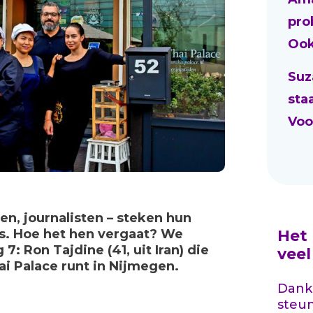
pro
Ook
Suz
sta
Voo
en, journalisten – steken hun
Het
s. Hoe het hen vergaat? We
7: Ron Tajdine (41, uit Iran) die
vee
ai Palace runt in Nijmegen.
Dankz
steu