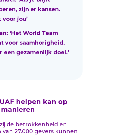
beren, zijn er kansen.
 voor jou’
an: ‘Het World Team
at voor saamhorigheid.
r een gezamenlijk doel.’
 UAF helpen kan op
l manieren
ij de betrokkenheid en
n van 27.000 gevers kunnen