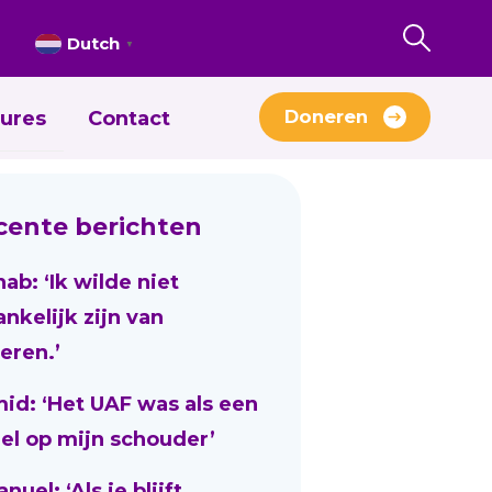
Dutch
▼
Doneren
ures
Contact
cente berichten
nab: ‘Ik wilde niet
ankelijk zijn van
eren.’
id: ‘Het UAF was als een
el op mijn schouder’
uel: ‘Als je blijft