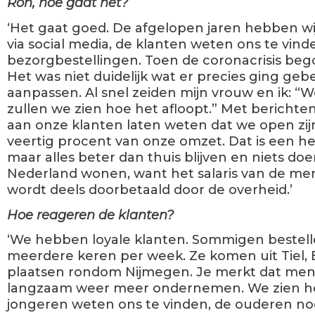
Ron, hoe gaat het?
‘Het gaat goed. De afgelopen jaren hebben 
via social media, de klanten weten ons te vind
bezorgbestellingen. Toen de coronacrisis be
Het was niet duidelijk wat er precies ging g
aanpassen. Al snel zeiden mijn vrouw en ik:
zullen we zien hoe het afloopt.” Met bericht
aan onze klanten laten weten dat we open zijn
veertig procent van onze omzet. Dat is een h
maar alles beter dan thuis blijven en niets doen
Nederland wonen, want het salaris van de me
wordt deels doorbetaald door de overheid.’
Hoe reageren de klanten?
‘We hebben loyale klanten. Sommigen bestelle
meerdere keren per week. Ze komen uit Tiel
plaatsen rondom Nijmegen. Je merkt dat mens
langzaam weer meer ondernemen. We zien he
jongeren weten ons te vinden, de ouderen nog