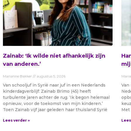
Zainab: ‘Ik wilde niet afhankelijk zijn
Ham
van anderen.’
mij
Marianne Bakker
augustus 5, 2026
Mari
Van schooljuf in Syrië naar juf in een Nederlands
Van 
kinderdagverblijf: Zainab Brimo (45) heeft
Nede
turbulente jaren achter de rug. ‘Ik begon helemaal
opbo
opnieuw, voor de toekomst van mijn kinderen.’
keuz
Toen Zainab vijf jaar geleden haar thuisland Syrië
Met 
Lees verder »
Lees