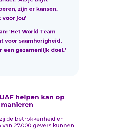
beren, zijn er kansen.
 voor jou’
an: ‘Het World Team
at voor saamhorigheid.
r een gezamenlijk doel.’
 UAF helpen kan op
l manieren
ij de betrokkenheid en
n van 27.000 gevers kunnen