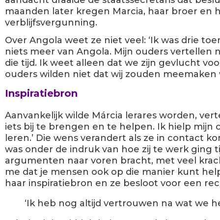
aandacht draaide de staatssecretaris dat beslu
maanden later kregen Marcia, haar broer en
verblijfsvergunning.
Over Angola weet ze niet veel: ‘Ik was drie to
niets meer van Angola. Mijn ouders vertellen ni
die tijd. Ik weet alleen dat we zijn gevlucht v
ouders wilden niet dat wij zouden meemaken
Inspiratiebron
Aanvankelijk wilde Márcia lerares worden, ver
iets bij te brengen en te helpen. Ik hielp mijn
leren.’ Die wens verandert als ze in contact k
was onder de indruk van hoe zij te werk ging t
argumenten naar voren bracht, met veel krach
me dat je mensen ook op die manier kunt help
haar inspiratiebron en ze besloot voor een rec
‘Ik heb nog altijd vertrouwen na wat we