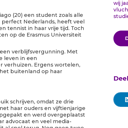
wij j
vluch
iago (20) een student zoals alle
studi
t perfect Nederlands, heeft veel
tennist in haar vrije tijd. Toch
ten op de Erasmus Universiteit
een verblijfsvergunning. Met
e leven in een
er verhuizen. Ergens wortelen,
 het buitenland op haar
Deel
uik schrijven, omdat ze drie
t haar ouders en vijftienjarige
pgepakt en werd overgeplaatst
ar advocaat en veel media-