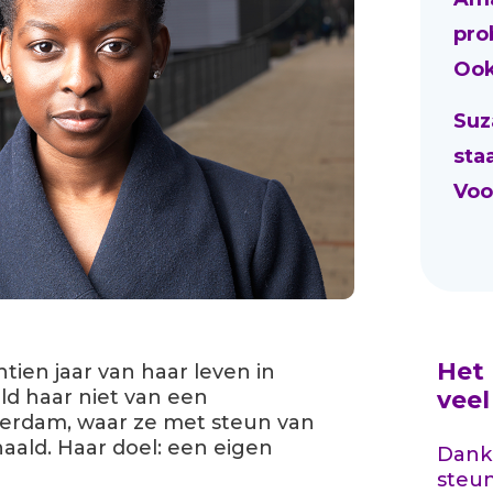
pro
Ook
Suz
sta
Voo
Het
ien jaar van haar leven in
ld haar niet van een
vee
terdam, waar ze met steun van
ald. Haar doel: een eigen
Dankz
steu