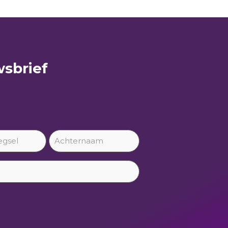
sbrief​