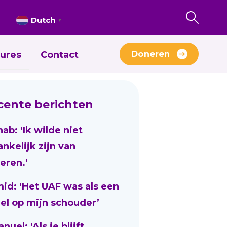
Dutch
▼
Doneren
ures
Contact
cente berichten
nab: ‘Ik wilde niet
ankelijk zijn van
eren.’
id: ‘Het UAF was als een
el op mijn schouder’
uel: ‘Als je blijft