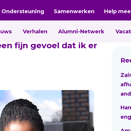
Ondersteuning
Samenwerken
Help mee
euws
Verhalen
Alumni-Netwerk
Vacat
en fijn gevoel dat ik er
Re
Zai
afh
and
Ham
eng
Aman