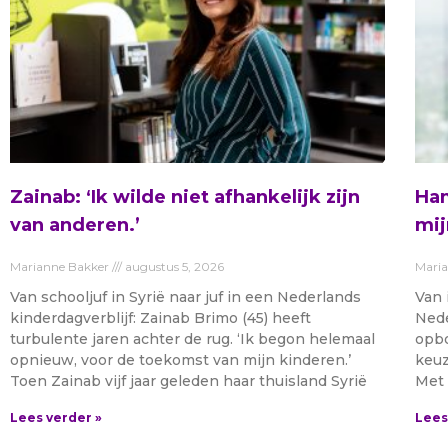
Zainab: ‘Ik wilde niet afhankelijk zijn
Ham
van anderen.’
mij
Marianne Bakker
augustus 5, 2026
Mari
Van schooljuf in Syrië naar juf in een Nederlands
Van 
kinderdagverblijf: Zainab Brimo (45) heeft
Nede
turbulente jaren achter de rug. ‘Ik begon helemaal
opbo
opnieuw, voor de toekomst van mijn kinderen.’
keuz
Toen Zainab vijf jaar geleden haar thuisland Syrië
Met 
Lees verder »
Lees