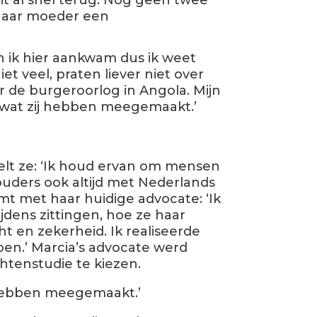
it al snel terug. Nog geen twee
 haar moeder een
en ik hier aankwam dus ik weet
et veel, praten liever niet over
oor de burgeroorlog in Angola. Mijn
 wat zij hebben meegemaakt.’
telt ze: ‘Ik houd ervan om mensen
 ouders ook altijd met Nederlands
omt met haar huidige advocate: ‘Ik
ijdens zittingen, hoe ze haar
t en zekerheid. Ik realiseerde
en.’ Marcia’s advocate werd
htenstudie te kiezen.
 hebben meegemaakt.’