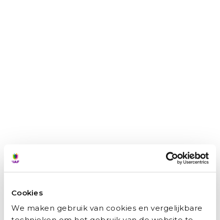
Zainab: ‘Ik wilde niet afhankelijk zijn van
anderen.’
Marianne Bakker
augustus 5, 2026
Van schooljuf in Syrië naar juf in een Nederlands
kinderdagverblijf: Zainab Brimo (45) heeft turbulente jaren
achter de rug. ‘Ik begon helemaal opnieuw, voor de
toekomst van mijn kinderen.’ Toen Zainab vijf jaar
geleden haar thuisland Syrië
Cookies
Lees verder »
We maken gebruik van cookies en vergelijkbare
technieken om het gebruik van de website te