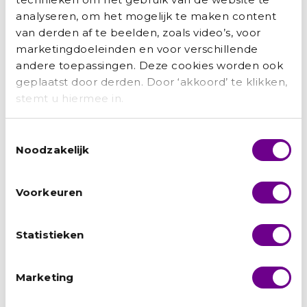
analyseren, om het mogelijk te maken content
van derden af te beelden, zoals video’s, voor
marketingdoeleinden en voor verschillende
andere toepassingen. Deze cookies worden ook
geplaatst door derden. Door ‘akkoord’ te klikken,
stemt u hiermee in.
Toestemmingsselectie
Noodzakelijk
Hamid: ‘Het UAF was als een engel op mijn
schouder’
Voorkeuren
Marianne Bakker
augustus 3, 2026
Statistieken
Van ingenieur in Kabul tot een carrière bij de Nederlandse
overheid: Hamid moest alles opnieuw opbouwen. Met
doorzettingsvermogen, scherpe keuzes,
Marketing
maar ook een dikke huid, vond hij zijn weg. Met die