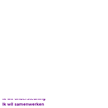
Laat gevlucht talent bloeien
Proclaimer en Cookies
Privacy
Integriteitsbeleid
© 2026 UAF
Ik wil ondersteuning
Ik wil samenwerken