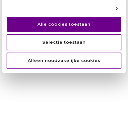
Lees verder »
Alle cookies toestaan
Recente berichten
Selectie toestaan
Zainab: ‘Ik wilde niet afhankelijk
zijn van anderen.’
Alleen noodzakelijke cookies
Hamid: ‘Het UAF was als een
engel op mijn schouder’
Amanuel: ‘Als je blijft proberen,
zijn er kansen. Ook voor jou’
Suzan: ‘Het World Team staat
voor saamhorigheid. Voor een