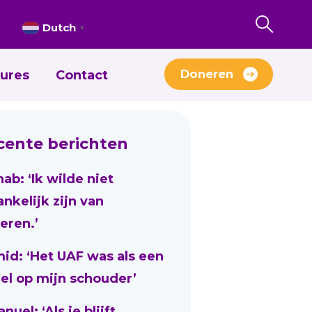
Dutch
▼
Doneren
ures
Contact
cente berichten
nab: ‘Ik wilde niet
ankelijk zijn van
eren.’
id: ‘Het UAF was als een
el op mijn schouder’
uel: ‘Als je blijft