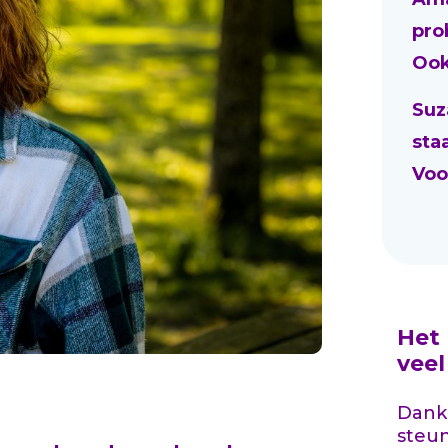
pro
Ook
Suz
sta
Voo
Het
vee
Dankz
steu