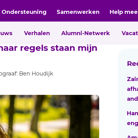
Ondersteuning
Samenwerken
Help mee
euws
Verhalen
Alumni-Netwerk
Vacat
maar regels staan mijn
Re
ograaf: Ben Houdijk
Zai
afh
and
Ham
eng
Aman