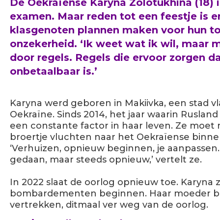
De Oekraïense Karyna Zolotukhina (18) 
examen. Maar reden tot een feestje is er 
klasgenoten plannen maken voor hun toek
onzekerheid. ‘Ik weet wat ik wil, maar
door regels. Regels die ervoor zorgen d
onbetaalbaar is.’
Karyna werd geboren in Makiivka, een stad vl
Oekraïne. Sinds 2014, het jaar waarin Rusland 
een constante factor in haar leven. Ze moe
broertje vluchten naar het Oekraïense binne
‘Verhuizen, opnieuw beginnen, je aanpassen. 
gedaan, maar steeds opnieuw,’ vertelt ze.
In 2022 slaat de oorlog opnieuw toe. Karyna z
bombardementen beginnen. Haar moeder bes
vertrekken, ditmaal ver weg van de oorlog.