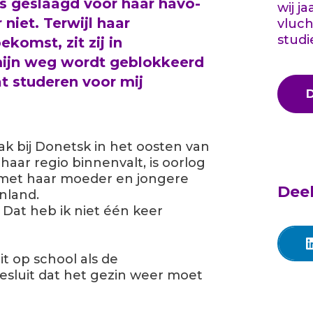
is geslaagd voor haar havo-
wij j
niet. Terwijl haar
vluch
studi
omst, zit zij in
 mijn weg wordt geblokkeerd
at studeren voor mij
ak bij Donetsk in het oosten van
haar regio binnenvalt, is oorlog
t met haar moeder en jongere
Deel
nland.
Dat heb ik niet één keer
it op school als de
luit dat het gezin weer moet