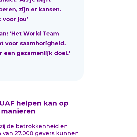
beren, zijn er kansen.
 voor jou’
an: ‘Het World Team
at voor saamhorigheid.
r een gezamenlijk doel.’
 UAF helpen kan op
l manieren
ij de betrokkenheid en
n van 27.000 gevers kunnen