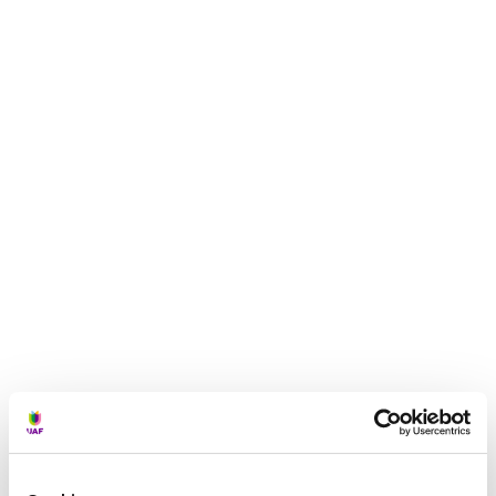
een wereld van verschil.
Help jij vluchtelingen op weg?
Doneer
VORIGE
VOLGENDE
‘Nieuwkomers in hun kracht’ zorgt voor handen aan het bed
UAF start Nederlandse sectie Scholars at Risk voor wetenschappers in nood
Misschien vind je dit ook
interessant