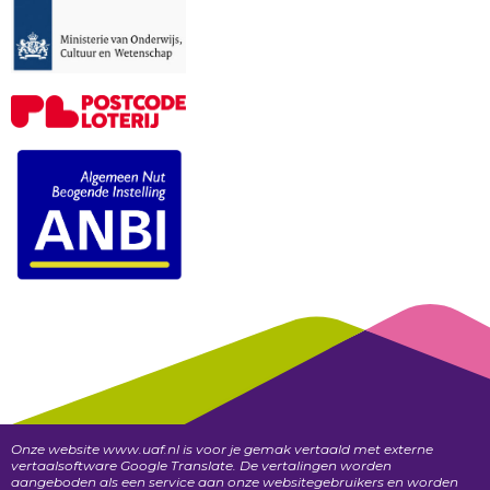
Onze website www.uaf.nl is voor je gemak vertaald met externe
vertaalsoftware Google Translate. De vertalingen worden
aangeboden als een service aan onze websitegebruikers en worden