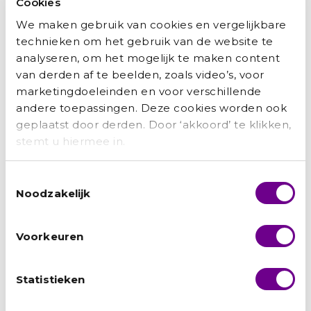
Cookies
We maken gebruik van cookies en vergelijkbare
technieken om het gebruik van de website te
analyseren, om het mogelijk te maken content
van derden af te beelden, zoals video’s, voor
marketingdoeleinden en voor verschillende
andere toepassingen. Deze cookies worden ook
geplaatst door derden. Door ‘akkoord’ te klikken,
stemt u hiermee in.
Toestemmingsselectie
Noodzakelijk
Zainab: ‘Ik wilde niet afhankelijk zijn van
anderen.’
Voorkeuren
Marianne Bakker
augustus 5, 2026
Statistieken
Van schooljuf in Syrië naar juf in een Nederlands
kinderdagverblijf: Zainab Brimo (45) heeft turbulente jaren
achter de rug. ‘Ik begon helemaal opnieuw, voor de