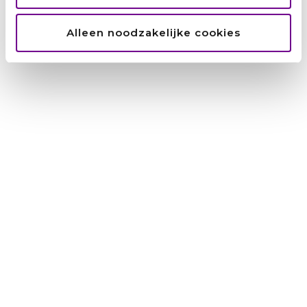
Van ingenieur in Kabul tot een carrière bij de Nederlandse
overheid: Hamid moest alles opnieuw opbouwen. Met
Alleen noodzakelijke cookies
doorzettingsvermogen, scherpe keuzes,
maar ook een dikke huid, vond hij zijn weg. Met die
Lees verder »
Recente berichten
Zainab: ‘Ik wilde niet afhankelijk
zijn van anderen.’
Hamid: ‘Het UAF was als een
engel op mijn schouder’
Amanuel: ‘Als je blijft proberen,