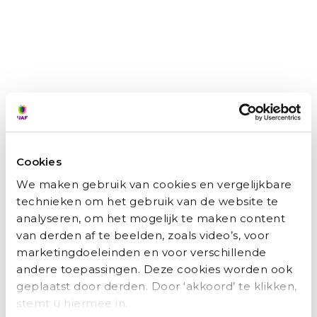
Cookies
We maken gebruik van cookies en vergelijkbare
technieken om het gebruik van de website te
Zainab: ‘Ik wilde niet afhankelijk zijn van
analyseren, om het mogelijk te maken content
anderen.’
van derden af te beelden, zoals video’s, voor
marketingdoeleinden en voor verschillende
Marianne Bakker
augustus 5, 2026
andere toepassingen. Deze cookies worden ook
geplaatst door derden. Door ‘akkoord’ te klikken,
Van schooljuf in Syrië naar juf in een Nederlands
kinderdagverblijf: Zainab Brimo (45) heeft turbulente jaren
stemt u hiermee in.
achter de rug. ‘Ik begon helemaal opnieuw, voor de