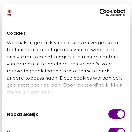
Cookies
Hamid: ‘Het UAF was als een engel op mijn
We maken gebruik van cookies en vergelijkbare
technieken om het gebruik van de website te
schouder’
analyseren, om het mogelijk te maken content
Marianne Bakker
augustus 3, 2026
van derden af te beelden, zoals video’s, voor
marketingdoeleinden en voor verschillende
Van ingenieur in Kabul tot een carrière bij de Nederlandse
andere toepassingen. Deze cookies worden ook
overheid: Hamid moest alles opnieuw opbouwen. Met
doorzettingsvermogen, scherpe keuzes,
geplaatst door derden. Door ‘akkoord’ te klikken,
maar ook een dikke huid, vond hij zijn weg. Met die
stemt u hiermee in.
Lees verder »
Toestemmingsselectie
Noodzakelijk
Recente berichten