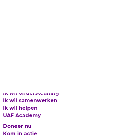
Laat gevlucht talent bloeien
Proclaimer en Cookies
Privacy
Integriteitsbeleid
© 2026 UAF
Ik wil ondersteuning
Ik wil samenwerken
Ik wil helpen
UAF Academy
Doneer nu
Kom in actie