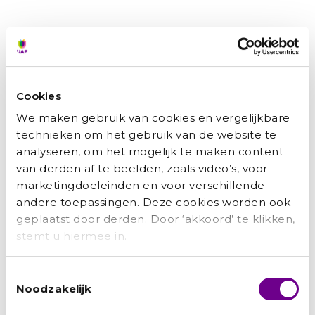
Recente berichten
Zainab: ‘Ik wilde niet afhankelijk
zijn van anderen.’
Cookies
We maken gebruik van cookies en vergelijkbare
Hamid: ‘Het UAF was als een
technieken om het gebruik van de website te
engel op mijn schouder’
analyseren, om het mogelijk te maken content
van derden af te beelden, zoals video’s, voor
Amanuel: ‘Als je blijft proberen,
marketingdoeleinden en voor verschillende
andere toepassingen. Deze cookies worden ook
zijn er kansen. Ook voor jou’
geplaatst door derden. Door ‘akkoord’ te klikken,
Suzan: ‘Het World Team staat
stemt u hiermee in.
voor saamhorigheid. Voor een
Toestemmingsselectie
gezamenlijk doel.’
Noodzakelijk