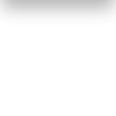
Deel dit artikel via:
Mis helemaal niets, schrijf je in
voor onze nieuwsbrief​
Ruim 40.000 mensen gingen je voor!