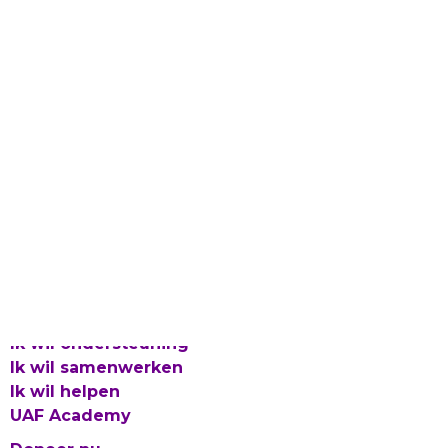
Laat gevlucht talent bloeien
Proclaimer en Cookies
Privacy
Integriteitsbeleid
© 2026 UAF
Ik wil ondersteuning
Ik wil samenwerken
Ik wil helpen
UAF Academy