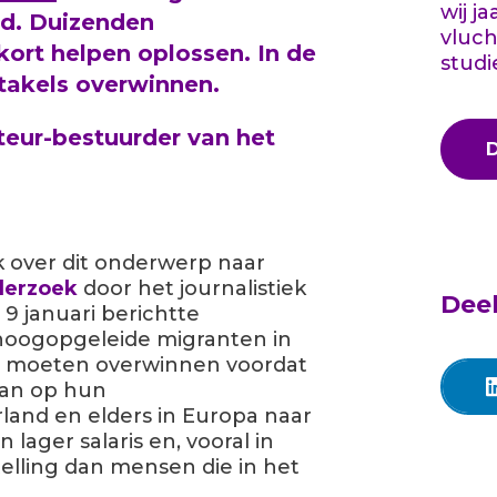
wij j
nd. Duizenden
vluch
ort helpen oplossen. In de
studi
stakels overwinnen.
cteur-bestuurder van het
ik over dit onderwerp naar
derzoek
door het journalistiek
Deel
9 januari berichtte
h
oogopgeleide migranten in
ls moeten overwinnen voordat
aan op hun
land en elders in Europa naar
ager salaris en, vooral in
telling dan mensen die in het