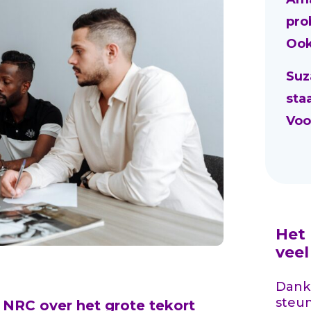
pro
Ook
Suz
sta
Voo
Het
vee
Dankz
steu
et NRC
over het grote tekort