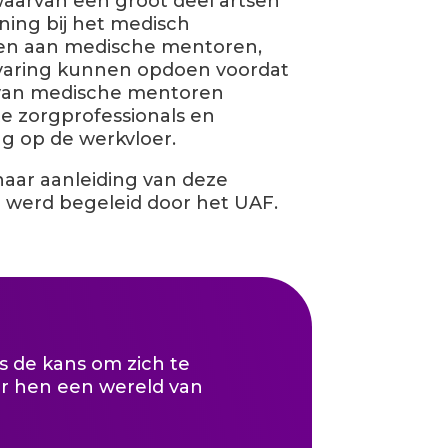
waarvan een groot deel artsen
ing bij het medisch
len aan medische mentoren,
ervaring kunnen opdoen voordat
k van medische mentoren
e zorgprofessionals en
g op de werkvloer.
naar aanleiding van deze
j werd begeleid door het UAF.
s de kans om zich te
or hen een wereld van