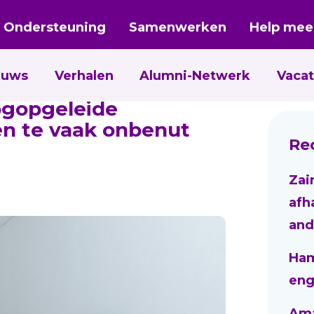
Ondersteuning
Samenwerken
Help mee
euws
Verhalen
Alumni-Netwerk
Vacat
ogopgeleide
 en te vaak onbenut
Re
Zai
afh
and
Ham
eng
Aman