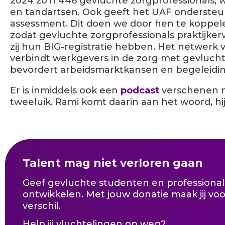
2024 zo’n 446 gevluchte zorgprofessionals, 
en tandartsen.
Ook geeft het UAF ondersteun
assessment. Dit doen we door hen te koppe
zodat gevluchte zorgprofessionals praktijk
zij hun BIG-registratie hebben. Het netwer
verbindt werkgevers in de zorg met gevlucht
bevordert arbeidsmarktkansen en begeleidin
Er is inmiddels ook een
podcast
verschenen
tweeluik.
Rami
komt daarin
aan het woord, hi
Talent mag niet verloren gaan
Geef gevluchte studenten en professional
ontwikkelen. Met jouw donatie maak jij vo
verschil.
Help jij vluchtelingen op weg?