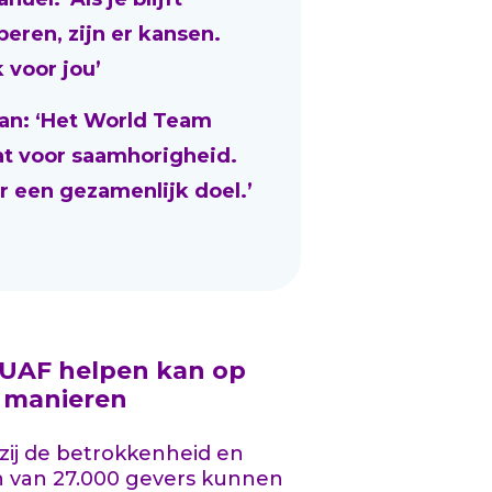
beren, zijn er kansen.
 voor jou’
an: ‘Het World Team
at voor saamhorigheid.
r een gezamenlijk doel.’
 UAF helpen kan op
l manieren
ij de betrokkenheid en
n van 27.000 gevers kunnen