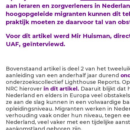
aan leraren en zorgverleners in Nederla
hoogopgeleide migranten kunnen dit tek
praktijk moeten ze daarvoor tal van ob
Voor dit artikel werd Mir Huisman, dire
UAF, geïnterviewd.
Bovenstaand artikel is deel 2 van het tweelu
aanleiding van
een anderhalf jaar durend
on
onderzoekscollectief Lighthouse Reports. Op 
NRC
hierover
in dit artikel.
Daaruit
blijkt dat 
Nederland en elders in Europa veel obstake
ze aan de slag kunnen in een volwaardige b
opleidingsniveau. Migranten werken in Neder
verhouding vaak onder hun niveau, tegen een l
Nederland, veel vaker met een tijdelijke aans
aankomstland geboren zijn.