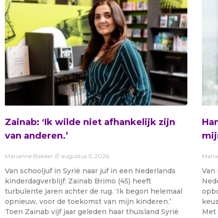
Zainab: ‘Ik wilde niet afhankelijk zijn
Ham
van anderen.’
mij
Marianne Bakker
augustus 5, 2026
Mari
Van schooljuf in Syrië naar juf in een Nederlands
Van 
kinderdagverblijf: Zainab Brimo (45) heeft
Nede
turbulente jaren achter de rug. ‘Ik begon helemaal
opbo
opnieuw, voor de toekomst van mijn kinderen.’
keuz
Toen Zainab vijf jaar geleden haar thuisland Syrië
Met 